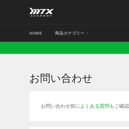
コ
ン
テ
ン
ツ
HOME
商品カテゴリー
に
ス
キ
ッ
プ
す
お問い合わせ
る
お問い合わせ前に
よくある質問
もご確認