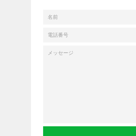
名
前
電
話
番
号
メ
ッ
セ
ー
ジ