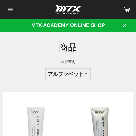
コ
カ
ン
ー
サ
テ
ト
イ
ン
ト
MTX ACADEMY ONLINE SHOP
メ
ツ
閉
ニ
に
じ
ュ
ス
商品
ー
る
キ
ッ
並び替え
プ
す
る