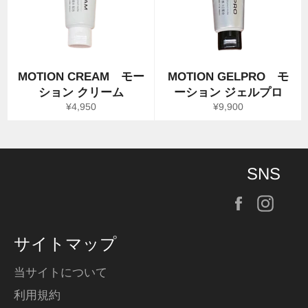
MOTION CREAM モー
MOTION GELPRO モ
ション クリーム
ーション ジェルプロ
通
通
¥4,950
¥9,900
常
常
価
価
格
格
SNS
Facebook
Inst
サイトマップ
当サイトについて
利用規約